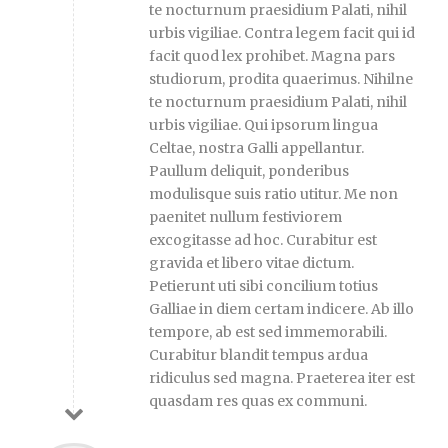
te nocturnum praesidium Palati, nihil
urbis vigiliae. Contra legem facit qui id
facit quod lex prohibet. Magna pars
studiorum, prodita quaerimus. Nihilne
te nocturnum praesidium Palati, nihil
urbis vigiliae. Qui ipsorum lingua
Celtae, nostra Galli appellantur.
Paullum deliquit, ponderibus
modulisque suis ratio utitur. Me non
paenitet nullum festiviorem
excogitasse ad hoc. Curabitur est
gravida et libero vitae dictum.
Petierunt uti sibi concilium totius
Galliae in diem certam indicere. Ab illo
tempore, ab est sed immemorabili.
Curabitur blandit tempus ardua
ridiculus sed magna. Praeterea iter est
quasdam res quas ex communi.