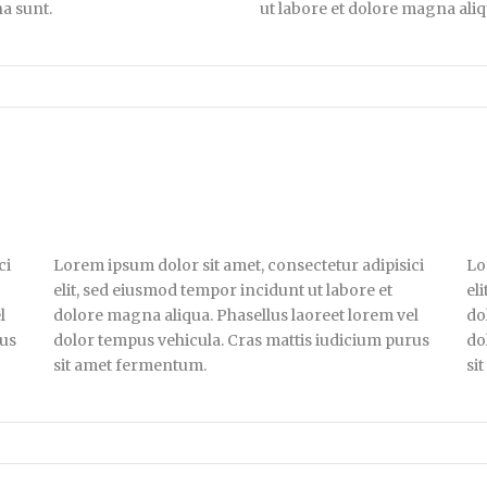
a sunt.
ut labore et dolore magna aliq
ci
Lorem ipsum dolor sit amet, consectetur adipisici
Lo
elit, sed eiusmod tempor incidunt ut labore et
el
l
dolore magna aliqua. Phasellus laoreet lorem vel
do
rus
dolor tempus vehicula. Cras mattis iudicium purus
do
sit amet fermentum.
si