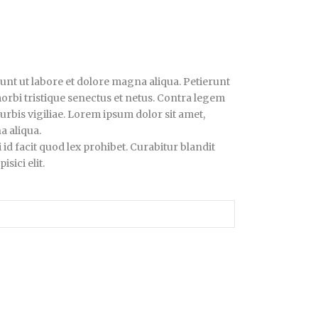
dunt ut labore et dolore magna aliqua. Petierunt
morbi tristique senectus et netus. Contra legem
 urbis vigiliae. Lorem ipsum dolor sit amet,
a aliqua.
 id facit quod lex prohibet. Curabitur blandit
sici elit.