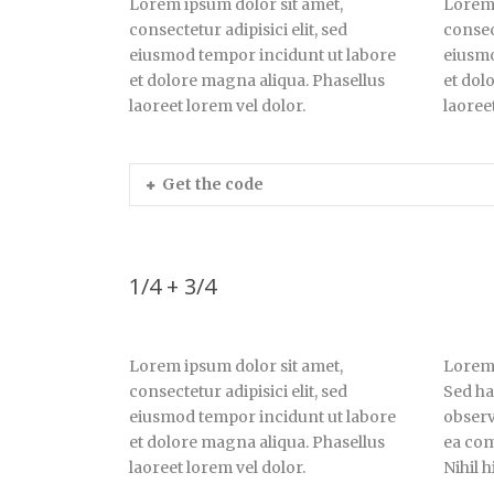
Lorem ipsum dolor sit amet,
Lorem 
consectetur adipisici elit, sed
consect
eiusmod tempor incidunt ut labore
eiusmo
et dolore magna aliqua. Phasellus
et dol
laoreet lorem vel dolor.
laoree
Get the code
1/4 + 3/4
Lorem ipsum dolor sit amet,
Lorem 
consectetur adipisici elit, sed
Sed ha
eiusmod tempor incidunt ut labore
observ
et dolore magna aliqua. Phasellus
ea com
laoreet lorem vel dolor.
Nihil 