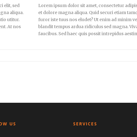
 elit, sed
Lorem ipsum dolor sit amet, consectetur adipis
gna aliqua.
et dolore magna aliqua. Quid securi etiam tam
io utitur.
furor iste tuus nos eludet? Ut enim ad minim v
ent. At nos
blandit tempus ardua ridiculus sed magna. Viv
faucibus. Sed haec quis possit intrepidus aestim
OW US
SERVICES