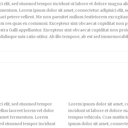
ci elit, sed eiusmod tempor incidunt ut labore et dolore magna al
rmentum. Lorem ipsum dolor sit amet, consectetur adipisici elit, 
ari petere vellent. Me non paenitet nullum festiviorem excogitas
m res quas ex communi. Excepteur sint obcaecat cupiditat non pro
ra Galli appellantur. Excepteur sint obcaecat cupiditat non proid
lisque suis ratio utitur. Ab illo tempore, ab est sed immemorabil
ci elit, sed eiusmod tempor
Lorem ipsum dolor sit amet, co
llus laoreet lorem vel dolor
incidunt ut labore et dolore m
it amet fermentum. Lorem
tempus vehicula. Cras mattis
, sed eiusmod tempor incidunt
ipsum dolor sit amet, consecte