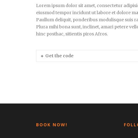
Lorem ipsum dolor sit amet, consectetur adipisici
eiusmod tempor incidunt ut labore et dolore ma
Paullum deliquit, ponderibus modulisque suis rat
Plura mihi bona sunt, inclinet, amari petere vell
hinc posthac, sitientis piros Afros.
Get the code
BOOK NOW!
FOLL