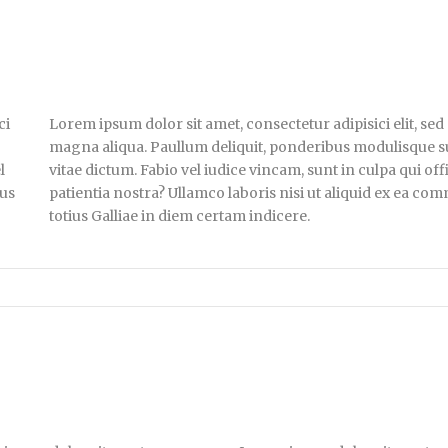
ci
Lorem ipsum dolor sit amet, consectetur adipisici elit, se
magna aliqua. Paullum deliquit, ponderibus modulisque suis
l
vitae dictum. Fabio vel iudice vincam, sunt in culpa qui of
rus
patientia nostra? Ullamco laboris nisi ut aliquid ex ea co
totius Galliae in diem certam indicere.