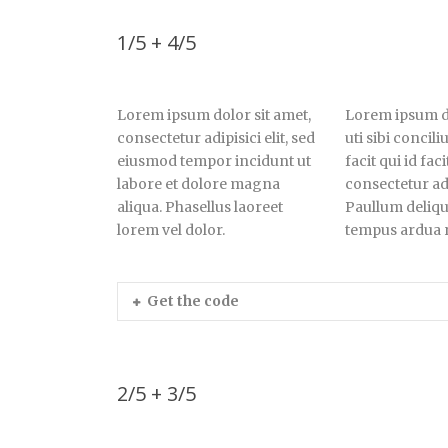
1/5 + 4/5
Lorem ipsum dolor sit amet,
Lorem ipsum do
consectetur adipisici elit, sed
uti sibi concil
eiusmod tempor incidunt ut
facit qui id fa
labore et dolore magna
consectetur adi
aliqua. Phasellus laoreet
Paullum deliqui
lorem vel dolor.
tempus ardua r
Get the code
2/5 + 3/5