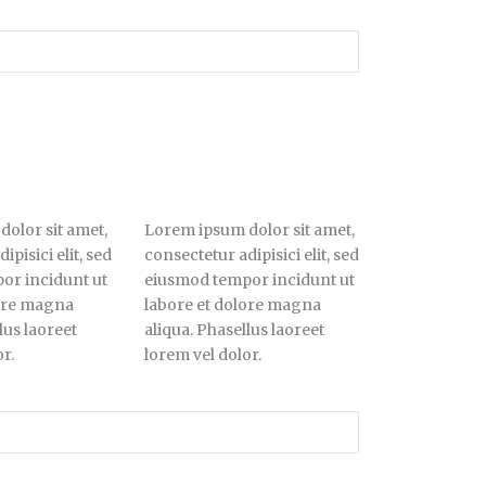
olor sit amet,
Lorem ipsum dolor sit amet,
ipisici elit, sed
consectetur adipisici elit, sed
or incidunt ut
eiusmod tempor incidunt ut
lore magna
labore et dolore magna
lus laoreet
aliqua. Phasellus laoreet
r.
lorem vel dolor.