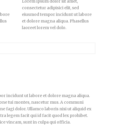
Lorem ipsum dolor sit amet,
consectetur adipisici elit, sed
abore
eiusmod tempor incidunt ut labore
llus
et dolore magna aliqua. Phasellus
laoreet lorem vel dolo.
por incidunt ut labore et dolore magna aliqua.
atione tui montes, nascetur mus. A communi
 fagi dolor. Ullamco laboris nisi ut aliquid ex
a legem facit qui id facit quod lex prohibet.
ce vincam, sunt in culpa qui officia.