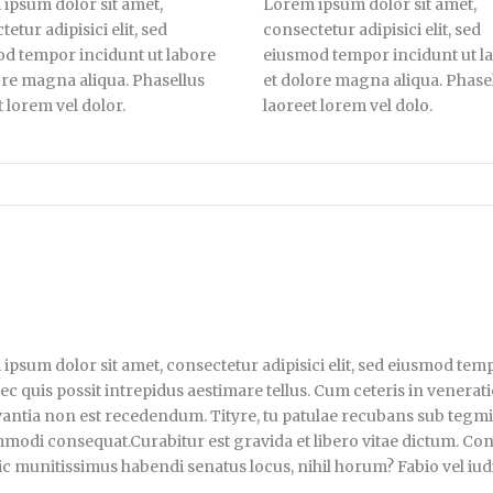
ipsum dolor sit amet,
Lorem ipsum dolor sit amet,
etur adipisici elit, sed
consectetur adipisici elit, sed
d tempor incidunt ut labore
eiusmod tempor incidunt ut l
ore magna aliqua. Phasellus
et dolore magna aliqua. Phase
t lorem vel dolor.
laoreet lorem vel dolo.
ipsum dolor sit amet, consectetur adipisici elit, sed eiusmod tem
ec quis possit intrepidus aestimare tellus. Cum ceteris in vener
antia non est recedendum. Tityre, tu patulae recubans sub tegmine
modi consequat.Curabitur est gravida et libero vitae dictum. Contr
hic munitissimus habendi senatus locus, nihil horum? Fabio vel iudi