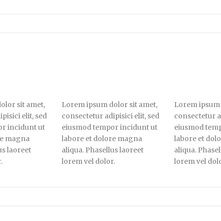
lor sit amet,
Lorem ipsum dolor sit amet,
Lorem ipsum d
isici elit, sed
consectetur adipisici elit, sed
consectetur ad
r incidunt ut
eiusmod tempor incidunt ut
eiusmod temp
ore magna
labore et dolore magna
labore et do
us laoreet
aliqua. Phasellus laoreet
aliqua. Phasel
.
lorem vel dolor.
lorem vel dolo