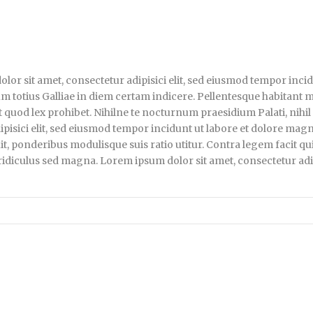
lor sit amet, consectetur adipisici elit, sed eiusmod tempor inci
ium totius Galliae in diem certam indicere. Pellentesque habitant 
cit quod lex prohibet. Nihilne te nocturnum praesidium Palati, nihil
pisici elit, sed eiusmod tempor incidunt ut labore et dolore magn
t, ponderibus modulisque suis ratio utitur. Contra legem facit qui
idiculus sed magna. Lorem ipsum dolor sit amet, consectetur adipi