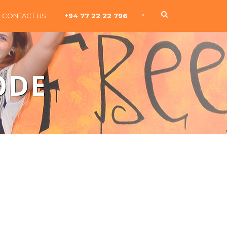
•
CONTACT US
+94 77 22 22 796
ODE