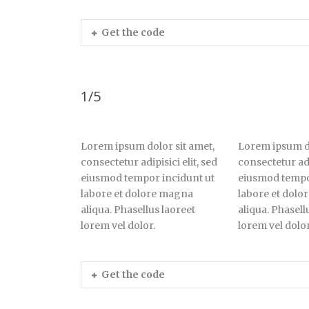
Get the code
1/5
Lorem ipsum dolor sit amet,
Lorem ipsum do
consectetur adipisici elit, sed
consectetur adip
eiusmod tempor incidunt ut
eiusmod tempo
labore et dolore magna
labore et dol
aliqua. Phasellus laoreet
aliqua. Phasell
lorem vel dolor.
lorem vel dolor
Get the code